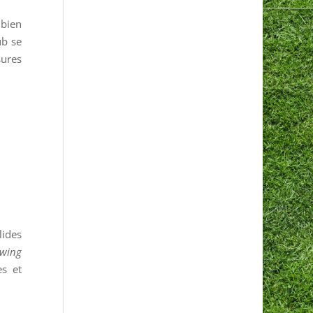
 bien
ub se
sures
lides
swing
es et