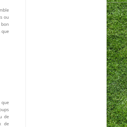
emble
ts ou
e bon
s que
t que
coups
ou de
x de