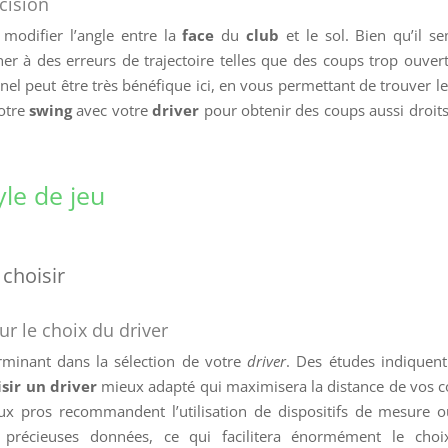
écision
modifier l’angle entre la
face
du
club
et le sol. Bien qu’il s
r à des erreurs de trajectoire telles que des coups trop ouver
nel peut être très bénéfique ici, en vous permettant de trouver l
otre
swing
avec votre
driver
pour obtenir des coups aussi droit
yle de jeu
choisir
ur le choix du driver
rminant dans la sélection de votre
driver
. Des études indiquen
isir un driver
mieux adapté qui maximisera la distance de vos 
ux pros recommandent l’utilisation de dispositifs de mesure 
 précieuses données, ce qui facilitera énormément le choi