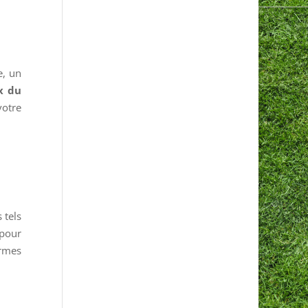
e, un
x du
votre
 tels
 pour
ermes