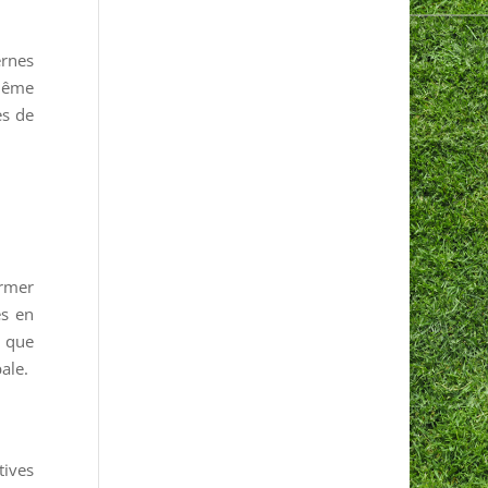
rnes
 même
es de
ormer
és en
e que
ale.
tives