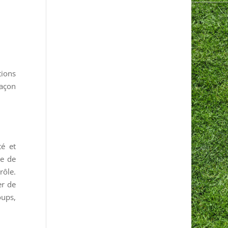
ions
façon
té et
ce de
rôle.
er de
oups,