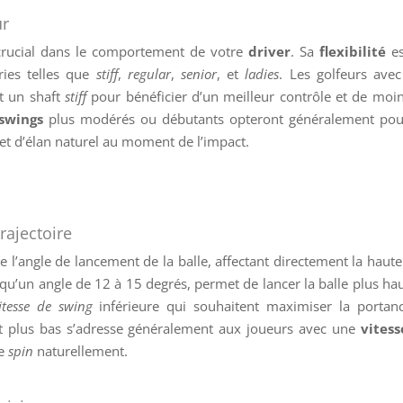
ur
 crucial dans le comportement de votre
driver
. Sa
flexibilité
es
ries telles que
stiff
,
regular
,
senior
, et
ladies
. Les golfeurs ave
t un shaft
stiff
pour bénéficier d’un meilleur contrôle et de moi
swings
plus modérés ou débutants opteront généralement pou
 et d’élan naturel au moment de l’impact.
rajectoire
ne l’angle de lancement de la balle, affectant directement la haute
 qu’un angle de 12 à 15 degrés, permet de lancer la balle plus hau
itesse de swing
inférieure qui souhaitent maximiser la portan
ft plus bas s’adresse généralement aux joueurs avec une
vitess
de
spin
naturellement.