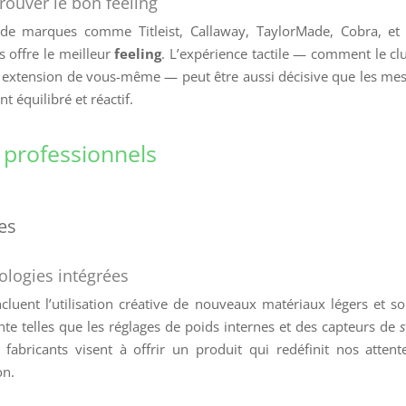
rouver le bon feeling
de marques comme Titleist, Callaway, TaylorMade, Cobra, et
us offre le meilleur
feeling
. L’expérience tactile — comment le cl
 extension de vous-même — peut être aussi décisive que les me
t équilibré et réactif.
 professionnels
es
logies intégrées
cluent l’utilisation créative de nouveaux matériaux légers et so
inte telles que les réglages de poids internes et des capteurs de
fabricants visent à offrir un produit qui redéfinit nos attent
on.