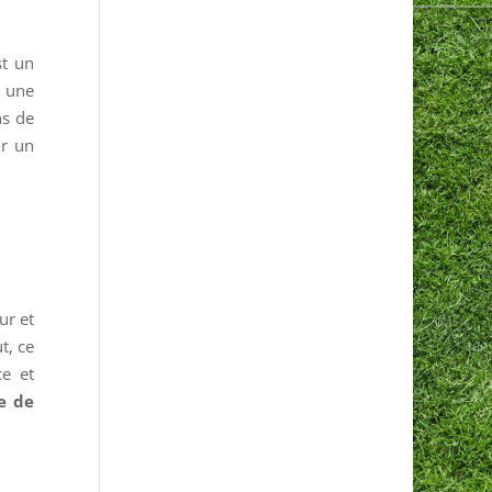
t un
c une
ns de
r un
ur et
t, ce
ce et
e de