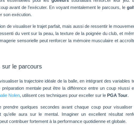
nt essentielles pour les
golfeurs
souhaitant renforcer leur jeu. E
coup avant de l’exécuter. En voyant mentalement le parcours, le
gol
ser son exécution.
on de visualiser le trajet parfait, mais aussi de ressentir le mouveme
 ressenti du vent sur la peau, la texture de la poignée du club, et mê
e imagerie sensorielle peut renforcer la mémoire musculaire et accroît
 sur le parcours
sualiser la trajectoire idéale de la balle, en intégrant des variables t
e préparation mentale peut être la différence entre un coup réussi e
alie Nolen
, utilisent ces techniques pour exceller sur le
PGA Tour
.
 de prendre quelques secondes avant chaque coup pour visualiser
t qu’elle aura sur le mental. Imaginer un excellent résultat renf
ut contribuer fortement à la performance quotidienne et globale.