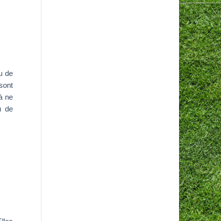
u de
sont
à ne
u de