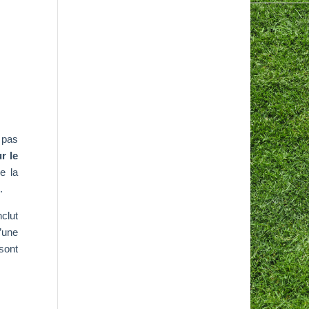
 pas
r le
e la
.
clut
’une
sont