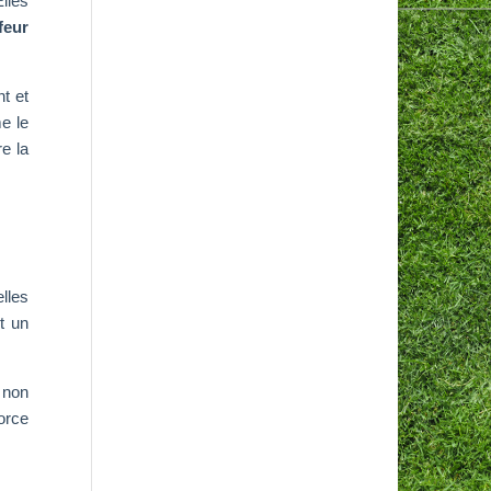
lles
feur
nt et
me le
re la
elles
t un
 non
orce