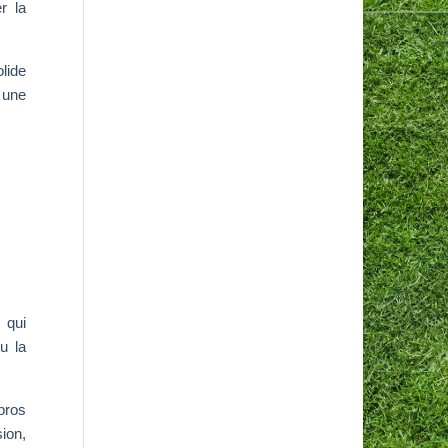
r la
lide
 une
 qui
u la
pros
ion,