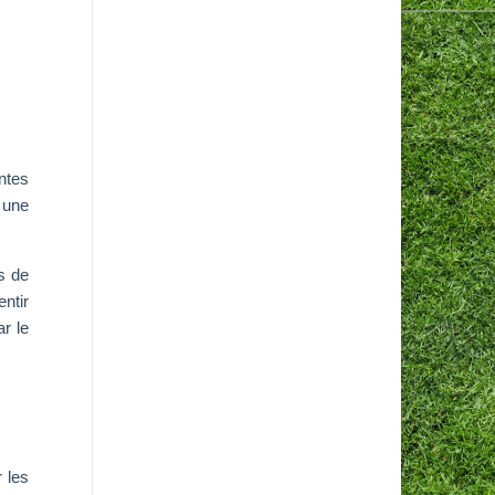
ntes
 une
s de
ntir
ar le
 les