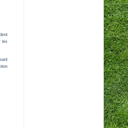
ident
 les
sant
tion