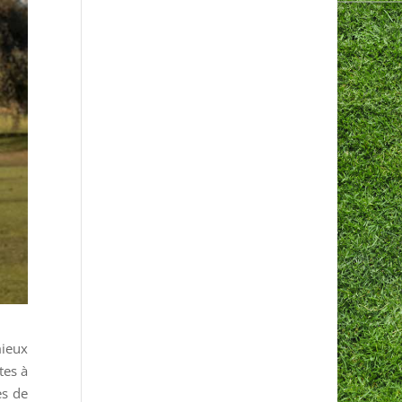
mieux
tes à
es de