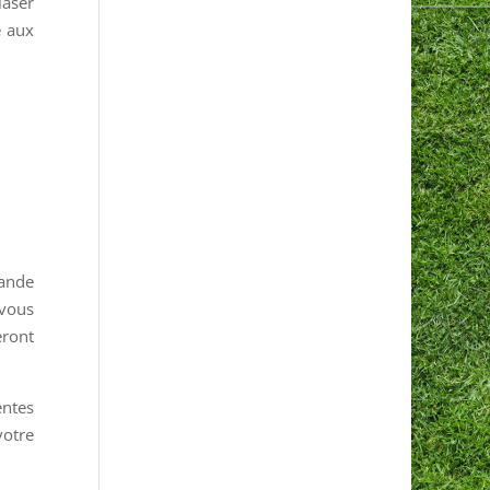
laser
e aux
rande
 vous
eront
entes
votre