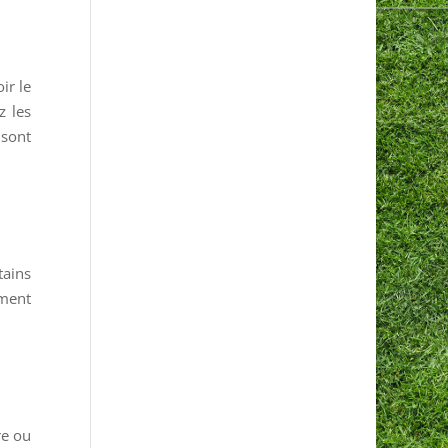
ir le
z les
 sont
tains
ement
re ou