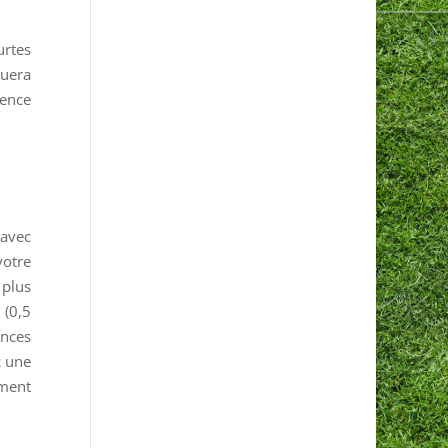
urtes
quera
rence
 avec
votre
 plus
 (0,5
ances
c une
ement