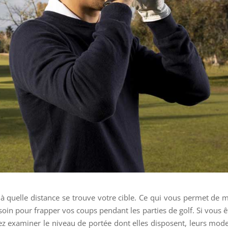
à quelle distance se trouve votre cible. Ce qui vous permet de 
esoin pour frapper vos coups pendant les parties de golf. Si vous ê
ez examiner le niveau de portée dont elles disposent, leurs mod