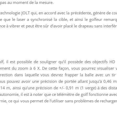
nt pas au moment de la mesure.
technologie JOLT qui, en accord avec la précédente, génère de co
e que le laser a synchronisé la cible, et ainsi le golfeur remar
e à vibrer et peut être sûr d’avoir placé le drapeau sans interfé
, il est possible de souligner qu’il possède des objectifs HD
ement du zoom à 6 X. De cette façon, vous pourrez visualiser 
direction dans laquelle vous devrez frapper la balle avec un tir
vous pouvez avoir une précision de portée allant jusqu’à 0,46 m
114 m, ainsi qu’une précision de +/- 0,91 m (1 verge) à des dist
utonomie, il est à noter que ce télémètre de golf fonctionne ave
urnie, ce qui vous permet de l’utiliser sans problèmes de recharg