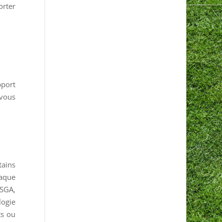
orter
pport
 vous
tains
laque
USGA,
logie
ts ou