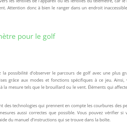
rs les lentilles de l’appareil ou les lentilles du télémètre, car le 
ent. Attention donc à bien le ranger dans un endroit inaccessibl
mètre pour le golf
z la possibilité d’observer le parcours de golf avec une plus g
ses grâce aux modes et fonctions spécifiques à ce jeu. Ainsi,
 la mesure tels que le brouillard ou le vent. Éléments qui affect
uent des technologies qui prennent en compte les courbures des p
mesures aussi correctes que possible. Vous pouvez vérifier si 
’aide du manuel d’instructions qui se trouve dans la boîte.