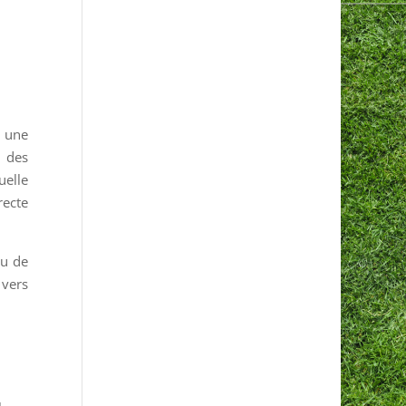
c une
e des
uelle
recte
au de
 vers